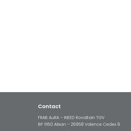
Contact
FRAB AuRA – INEED Rovaltain TGV
BP 11150 Alixan – 26958 Valence Cedex 9