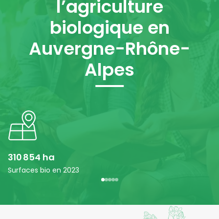
l’agriculture
biologique en
Auvergne-Rhône-
Alpes
310 854 ha
1
Surfaces bio en 2023
Pa