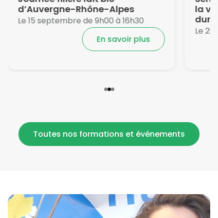
d’Auvergne-Rhône-Alpes
la vie
durab
Le 15 septembre de 9h00 à 16h30
Le 29
En savoir plus
Toutes nos formations et événements