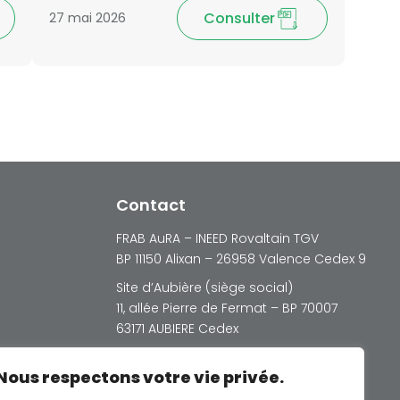
Consulter
27 mai 2026
Contact
FRAB AuRA – INEED Rovaltain TGV
BP 11150 Alixan – 26958 Valence Cedex 9
Site d’Aubière (siège social)
11, allée Pierre de Fermat – BP 70007
63171 AUBIERE Cedex
Nous respectons votre vie privée.