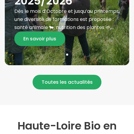
2025/2026
Dès le mois d’Octobre et jusqu’au printemps,
une diversité de formations est proposée :
santé animale 🐄, nutrition des plantes 🌱,
météo ⛅, prix de revient 💰, zythologie 🍻 ….
En savoir plus
[…]
Toutes les actualités
Haute-Loire Bio en