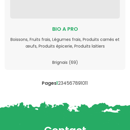
BIO A PRO
Boissons, Fruits frais, Légumes frais, Produits carnés et
œufs, Produits épicerie, Produits laitiers
Brignais (69)
Pages
1
2
3
4
5
6
7
8
9
10
11