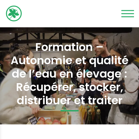
Formation –
Autonomie et qualité
de l’eau en élevage :
Récupérer, stocker,
distribuer et traiter