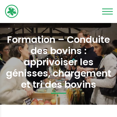
Formation – Conduite
des bovins :
apprivoiser les
génisses, chargement
et tri des bovins