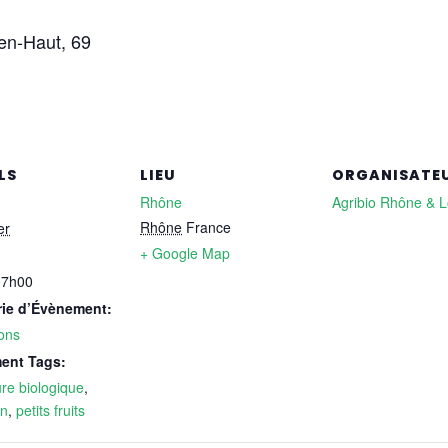
-en-Haut, 69
LS
LIEU
ORGANISATE
Rhône
Agribio Rhône & L
Rhône
France
er
+ Google Map
17h00
rie d’Évènement:
ons
ent Tags:
ure biologique
,
on
,
petits fruits