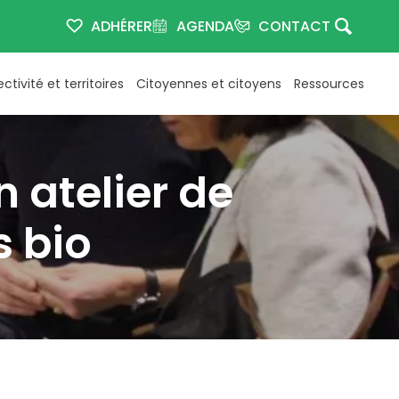
ADHÉRER
AGENDA
CONTACT
ectivité et territoires
Citoyennes et citoyens
Ressources
 atelier de
s bio