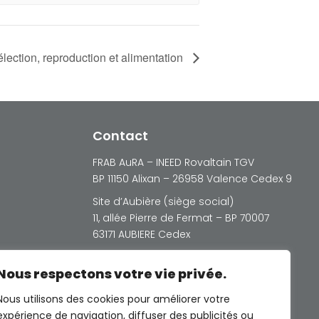
lection, reproduction et alimentation
Contact
FRAB AuRA – INEED Rovaltain TGV
BP 11150 Alixan – 26958 Valence Cedex 9
Site d’Aubière (siège social)
11, allée Pierre de Fermat – BP 70007
63171 AUBIERE Cedex
Nous respectons votre vie privée.
Nous utilisons des cookies pour améliorer votre
expérience de navigation, diffuser des publicités ou