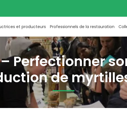
uctrices et producteurs
Professionnels de la restauration
Coll
– Perfectionner son
uction de myrtille