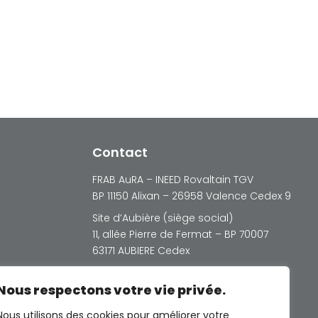
Contact
FRAB AuRA – INEED Rovaltain TGV
BP 11150 Alixan – 26958 Valence Cedex 9
Site d’Aubière (siège social)
11, allée Pierre de Fermat – BP 70007
63171 AUBIERE Cedex
Nous respectons votre vie privée.
Nous utilisons des cookies pour améliorer votre