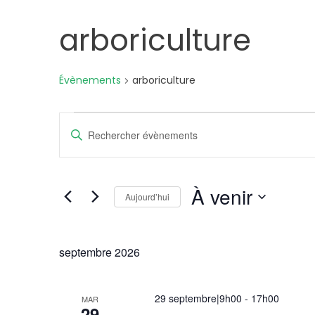
arboriculture
Évènements
arboriculture
Évènements
Recherche
Saisir
mot-
et
clé.
Rechercher
À venir
navigation
Aujourd’hui
Évènements
Sélectionnez
par
de
une
mot-
septembre 2026
date.
clé.
vues
29 septembre|9h00
-
17h00
MAR
29