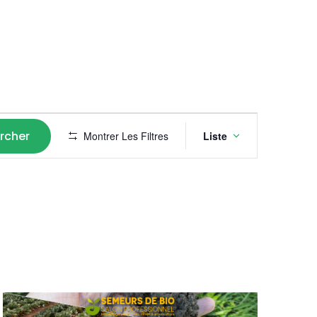
Navigat
rcher
Montrer Les Filtres
Liste
de
vues
Évènem