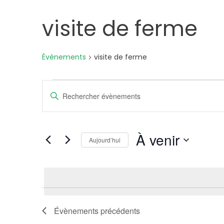
visite de ferme
Évènements
visite de ferme
Évènements
Recherche
Saisir
mot-
et
clé.
Rechercher
À venir
navigation
Aujourd’hui
Évènements
Sélectionnez
par
de
une
mot-
date.
clé.
vues
Évènements
précédents