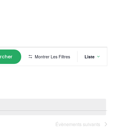
Navigat
rcher
Montrer Les Filtres
Liste
de
vues
Évènem
Évènements
suivants