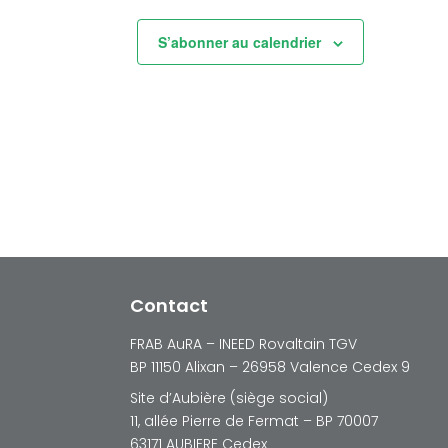
S’abonner au calendrier
Contact
FRAB AuRA – INEED Rovaltain TGV
BP 11150 Alixan – 26958 Valence Cedex 9
Site d’Aubière (siège social)
11, allée Pierre de Fermat – BP 70007
63171 AUBIERE Cedex