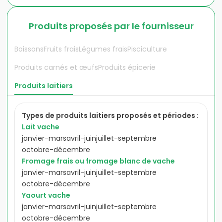
Produits proposés par le fournisseur
Boissons
Fruits frais
Légumes frais
Pisciculture
Produits carnés et œufs
Produits épicerie
Produits laitiers
Types de
produits laitiers
proposés et périodes :
Lait vache
janvier-mars
avril-juin
juillet-septembre
octobre-décembre
Fromage frais ou fromage blanc de vache
janvier-mars
avril-juin
juillet-septembre
octobre-décembre
Yaourt vache
janvier-mars
avril-juin
juillet-septembre
octobre-décembre