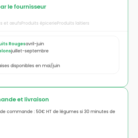
ar le fournisseur
és et œufs
Produits épicerie
Produits laitiers
uits Rouges
avril-juin
elons
juillet-septembre
aises disponibles en mai/juin
nde et livraison
e commande : 50€ HT de légumes si 30 minutes de