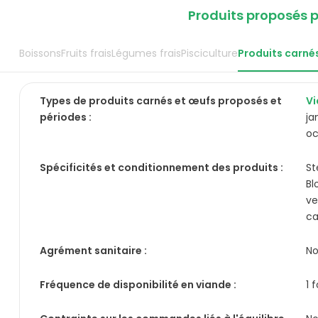
Produits proposés p
Boissons
Fruits frais
Légumes frais
Pisciculture
Produits carné
Types de
produits carnés et œufs
proposés et
Vi
périodes :
ja
o
Spécificités et conditionnement des produits :
St
Bl
ve
ca
Agrément sanitaire :
N
Fréquence de disponibilité en viande :
1 