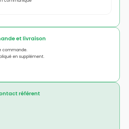
on communiqué
nde et livraison
de commande.
appliqué en supplément.
ntact référent