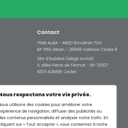
Contact
FRAB AuRA – INEED Rovaltain TGV
BP 11150 Alixan – 26958 Valence Cedex 9
Site d’Aubière (siège social)
11, allée Pierre de Fermat – BP 70007
63171 AUBIERE Cedex
Nous respectons votre vie privée.
Nous utilisons des cookies pour améliorer votre
expérience de navigation, diffuser des publicités ou
© Photos Freepik sauf indications
des contenus personnalisés et analyser notre trafic. En
contraires
cliquant sur « Tout accepter », vous consentez à notre