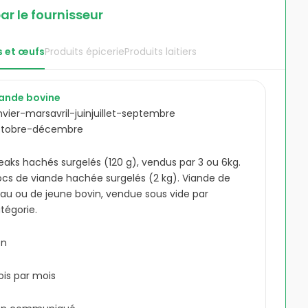
ar le fournisseur
s et œufs
Produits épicerie
Produits laitiers
ande bovine
nvier-mars
avril-juin
juillet-septembre
ctobre-décembre
eaks hachés surgelés (120 g), vendus par 3 ou 6kg.
ocs de viande hachée surgelés (2 kg). Viande de
au ou de jeune bovin, vendue sous vide par
tégorie.
on
fois par mois