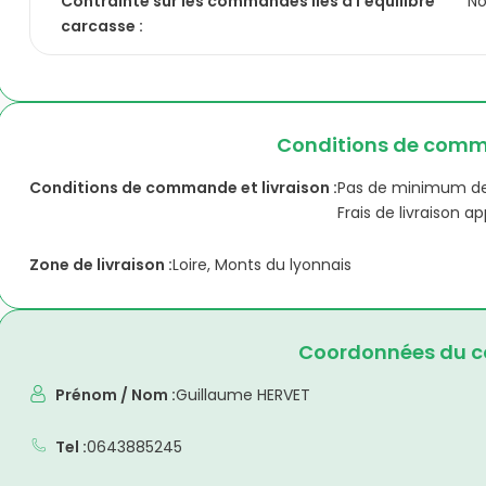
Contrainte sur les commandes liés à l'équilibre
N
carcasse :
Conditions de comma
Conditions de commande et livraison :
Pas de minimum 
Frais de livraison 
Zone de livraison :
Loire, Monts du lyonnais
Coordonnées du co
Prénom / Nom :
Guillaume HERVET
Tel :
0643885245