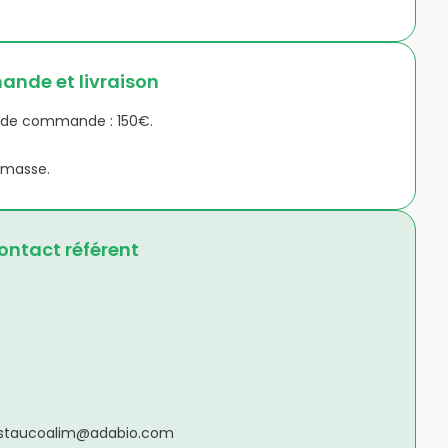
nde et livraison
de commande : 150€.
emasse.
ntact référent
staucoalim@adabio.com