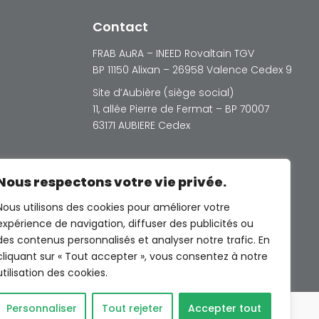
Contact
FRAB AuRA – INEED Rovaltain TGV
BP 11150 Alixan – 26958 Valence Cedex 9
Site d’Aubière (siège social)
11, allée Pierre de Fermat – BP 70007
63171 AUBIERE Cedex
Nous respectons votre vie privée.
Nous utilisons des cookies pour améliorer votre
expérience de navigation, diffuser des publicités ou
© Photos Freepik sauf indications
des contenus personnalisés et analyser notre trafic. En
contraires
cliquant sur « Tout accepter », vous consentez à notre
utilisation des cookies.
Personnaliser
Tout rejeter
Accepter tout