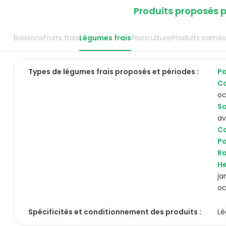
Produits proposés p
Boissons
Fruits frais
Légumes frais
Pisciculture
Produits carné
Types de
légumes frais
proposés et périodes :
Pa
Co
o
S
av
C
Po
Ra
He
ja
o
Spécificités et conditionnement des produits :
Lé