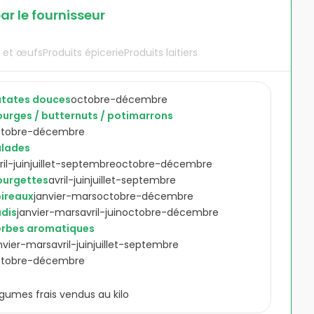
ar le fournisseur
s et œufs
Produits épicerie
Produits laitiers
tates douces
octobre-décembre
urges / butternuts / potimarrons
ctobre-décembre
alades
ril-juin
juillet-septembre
octobre-décembre
ourgettes
avril-juin
juillet-septembre
ireaux
janvier-mars
octobre-décembre
dis
janvier-mars
avril-juin
octobre-décembre
rbes aromatiques
nvier-mars
avril-juin
juillet-septembre
ctobre-décembre
gumes frais vendus au kilo