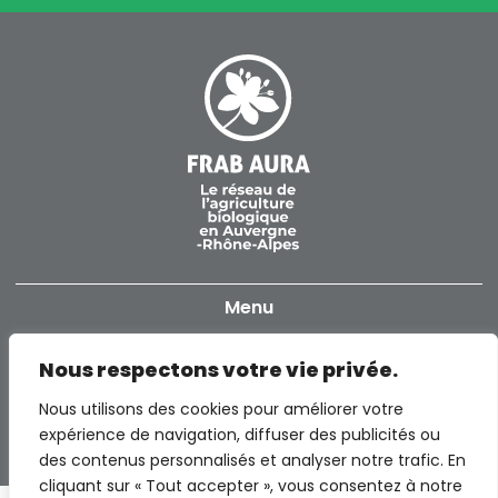
Menu
Accueil
Nous respectons votre vie privée.
Informations
Notre réseau
Nous utilisons des cookies pour améliorer votre
Politique de confidentialité
Contact
expérience de navigation, diffuser des publicités ou
Producteurs
des contenus personnalisés et analyser notre trafic. En
Mentions légales
FRAB AuRA – INEED Rovaltain TGV
cliquant sur « Tout accepter », vous consentez à notre
Professionnels de la restauration