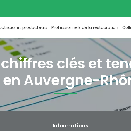
uctrices et producteurs
Professionnels de la restauration
Coll
chiffres clés et t
io en Auvergne-Rhô
Informations