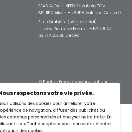
FRAB AuRA – INEED Rovaltain TGV
BP 11150 Alixan – 26958 Valence Cedex 9
Site d’Aubière (siège social)
11, allée Pierre de Fermat – BP 70007
63171 AUBIERE Cedex
© Photos Freepik sauf indications
contraires
Nous respectons votre vie privée.
Nous utilisons des cookies pour améliorer votre
expérience de navigation, diffuser des publicités ou
des contenus personnalisés et analyser notre trafic. En
cliquant sur « Tout accepter », vous consentez à notre
utilisation des cookies.