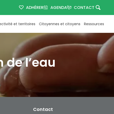
ADHÉRER
AGENDA
CONTACT
ectivité et territoires
Citoyennes et citoyens
Ressources
 de l’eau
Contact