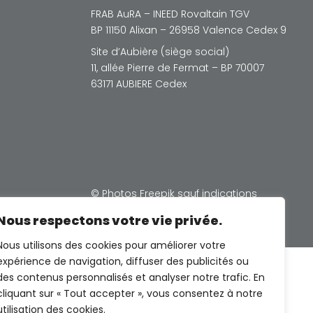
FRAB AuRA – INEED Rovaltain TGV
BP 11150 Alixan – 26958 Valence Cedex 9
Site d’Aubière (siège social)
11, allée Pierre de Fermat – BP 70007
63171 AUBIERE Cedex
© Photos Freepik sauf indications
contraires
Nous respectons votre vie privée.
Nous utilisons des cookies pour améliorer votre
expérience de navigation, diffuser des publicités ou
des contenus personnalisés et analyser notre trafic. En
cliquant sur « Tout accepter », vous consentez à notre
utilisation des cookies.