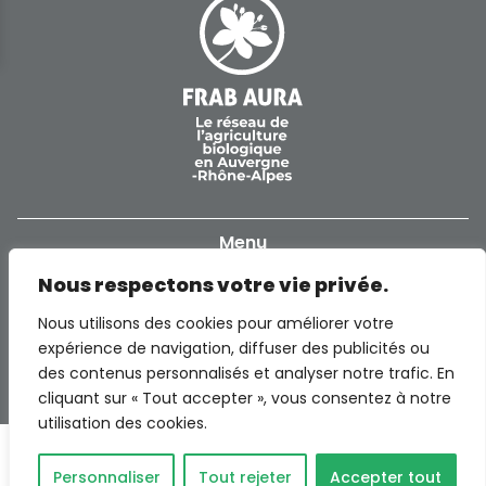
Menu
Nous respectons votre vie privée.
Accueil
Informations
Nous utilisons des cookies pour améliorer votre
Notre réseau
expérience de navigation, diffuser des publicités ou
Politique de confidentialité
Contact
des contenus personnalisés et analyser notre trafic. En
Producteurs
cliquant sur « Tout accepter », vous consentez à notre
Mentions légales
FRAB AuRA – INEED Rovaltain TGV
utilisation des cookies.
Professionnels de la restauration
BP 11150 Alixan – 26958 Valence Cedex 9
Espace presse
Site d’Aubière (siège social)
Collectivités et territoires
Personnaliser
Tout rejeter
Accepter tout