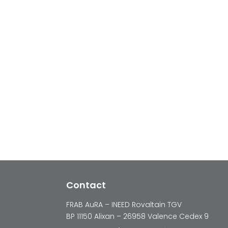
Contact
FRAB AuRA – INEED Rovaltain TGV
BP 11150 Alixan – 26958 Valence Cedex 9