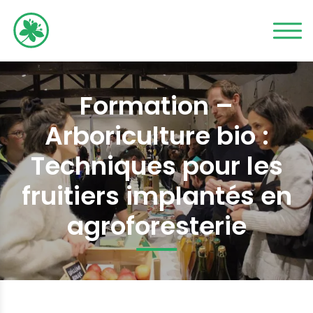
Formation –
Arboriculture bio :
Techniques pour les
fruitiers implantés en
agroforesterie