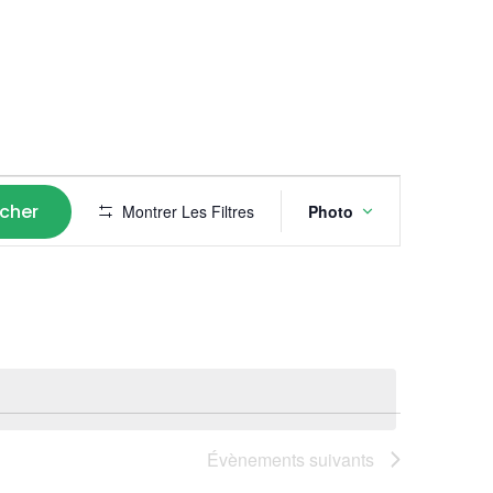
Navigati
cher
Montrer Les Filtres
Photo
de
vues
Évèneme
Évènements
suivants