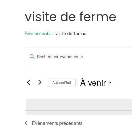
visite de ferme
Évènements
visite de ferme
Évènements
Recherche
Saisir
mot-
et
clé.
Rechercher
À venir
navigation
Aujourd’hui
Évènements
Sélectionnez
par
de
la
mot-
date
clé.
List
vues
Évènements
précédents