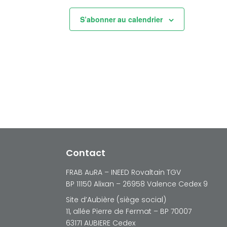
S’abonner au calendrier
Contact
FRAB AuRA – INEED Rovaltain TGV
BP 11150 Alixan – 26958 Valence Cedex 9
Site d’Aubière (siège social)
11, allée Pierre de Fermat – BP 70007
63171 AUBIERE Cedex