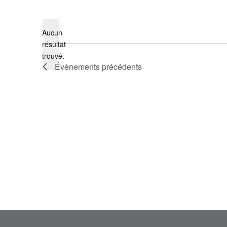
Sélectionnez
une
Aucun
date.
résultat
Notice
trouvé.
Évènements
précédents