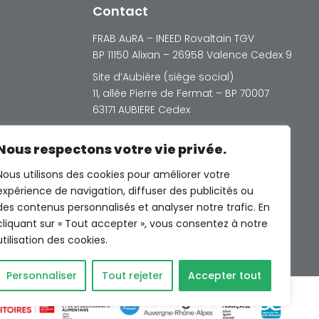
Contact
FRAB AuRA – INEED Rovaltain TGV
BP 11150 Alixan – 26958 Valence Cedex 9
Site d’Aubière (siège social)
11, allée Pierre de Fermat – BP 70007
63171 AUBIERE Cedex
Nous respectons votre vie privée.
Nous utilisons des cookies pour améliorer votre
expérience de navigation, diffuser des publicités ou
des contenus personnalisés et analyser notre trafic. En
© Photos Freepik sauf indications
cliquant sur « Tout accepter », vous consentez à notre
contraires
utilisation des cookies.
Personnaliser
Tout rejeter
Accepter tout