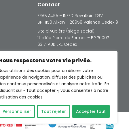
Contact
FRAB AuRA – INEED Rovaltain TGV
BP 11150 Alixan – 26958 Valence Cedex 9
Site d’Aubière (siège social)
11, allée Pierre de Fermat – BP 70007
63171 AUBIERE Cedex
Nous respectons votre vie privée.
Nous utilisons des cookies pour améliorer votre
expérience de navigation, diffuser des publicités ou
des contenus personnalisés et analyser notre trafic. En
© Photos Freepik sauf indications
cliquant sur « Tout accepter », vous consentez à notre
contraires
utilisation des cookies.
Personnaliser
Tout rejeter
Accepter tout