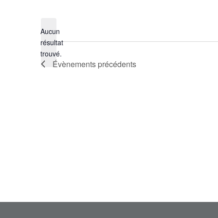
Sélectionnez
une
Aucun
date.
résultat
Notice
trouvé.
Évènements
précédents