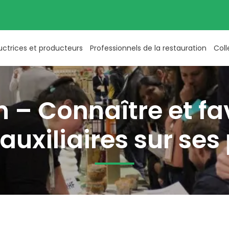
uctrices et producteurs
Professionnels de la restauration
Coll
 – Connaître et fav
auxiliaires sur ses