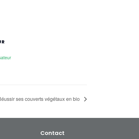
UR
sateur
éussir ses couverts végétaux en bio
Contact