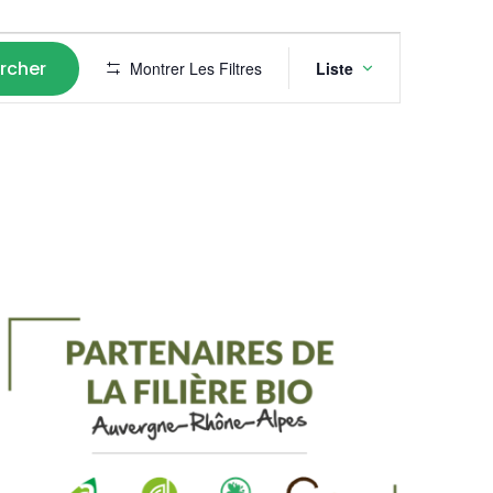
Navigat
rcher
Montrer Les Filtres
Liste
de
vues
Évènem